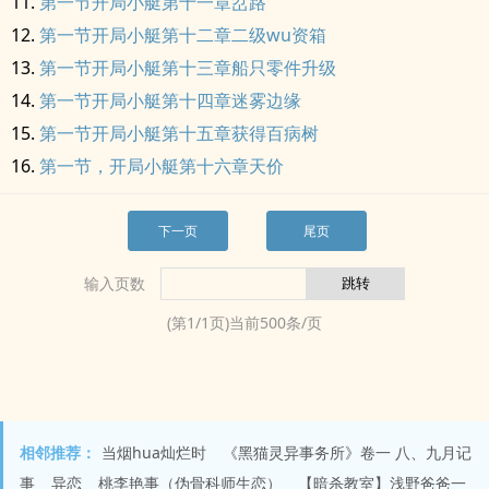
第一节开局小艇第十一章岔路
第一节开局小艇第十二章二级wu资箱
第一节开局小艇第十三章船只零件升级
第一节开局小艇第十四章迷雾边缘
第一节开局小艇第十五章获得百病树
第一节，开局小艇第十六章天价
下一页
尾页
输入页数
(第
1
/
1
页)当前
500
条/页
相邻推荐：
当烟hua灿烂时
《黑猫灵异事务所》卷一 八、九月记
事
异恋
桃李艳事（伪骨科师生恋）
【暗杀教室】浅野爸爸一