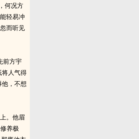
无，何况方
必能轻易冲
想忽而听见
先前方宇
抵将人气得
辱他，不想
脸上。他眉
他修养极