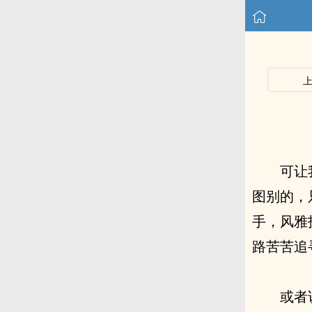
可让
图别的，
手，风雅
路苦苦追
或者