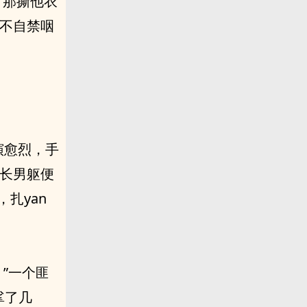
。那撕他衣
，不自禁咽
演愈烈，手
修长男躯便
扎yan
。”一个匪
挲了几