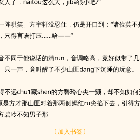
人了，naitou这么大，jiba很小吧?”
一阵哄笑。方宇轩没忍住，仍是开口到：“诸位莫不
，只得言语打压……哈——”
音不同于他说话的清run，音调略高，竟好似带了
。只一声，竟叫醒了不少山匪dang下沉睡的玩意。
得不远chu1藏shen的方碧玲心尖一颤，却不知如
。原是方才那山匪对着那两侧嫣红ru尖掐下去，引得方宇
方碧玲不知男子那
〔加入书签〕