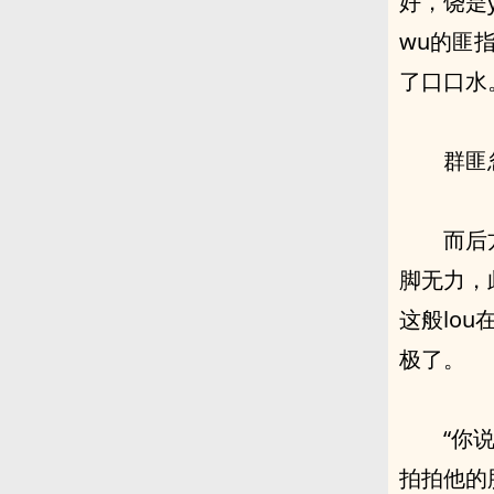
好，饶是
wu的匪
了口口水
群匪
而后
脚无力，
这般lo
极了。
“你
拍拍他的