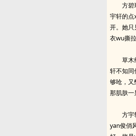
方碧
宇轩的点
开。她只
衣wu撕
草木
轩不知同
够呛，又
那肌肤一
方宇
yan俊