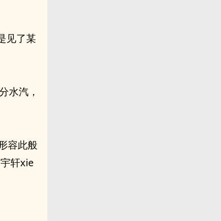
是见了某
几分水汽，
何形容此般
轩xie