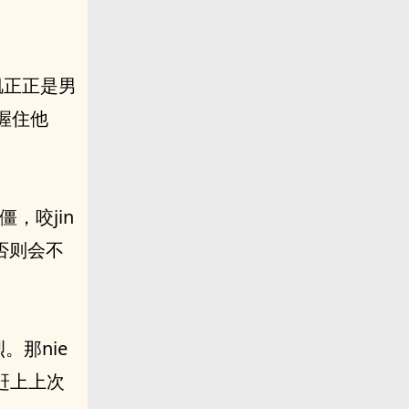
g肌正正是男
握住他
僵，咬jin
否则会不
。
那nie
快赶上上次