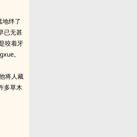
猛地绊了
早已无甚
仍是咬着牙
xue。
。他将人藏
许多草木