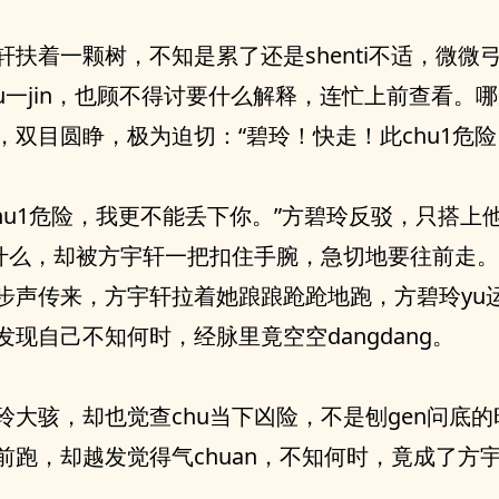
轩扶着一颗树，不知是累了还是shenti不适，微微
ou一jin，也顾不得讨要什么解释，连忙上前查看。
，双目圆睁，极为迫切：“碧玲！快走！此chu1危险
chu1危险，我更不能丢下你。”方碧玲反驳，只搭上
u什么，却被方宇轩一把扣住手腕，急切地要往前走
n脚步声传来，方宇轩拉着她踉踉跄跄地跑，方碧玲yu
发现自己不知何时，经脉里竟空空dangdang。
玲大骇，却也觉查chu当下凶险，不是刨gen问底
前跑，却越发觉得气chuan，不知何时，竟成了方