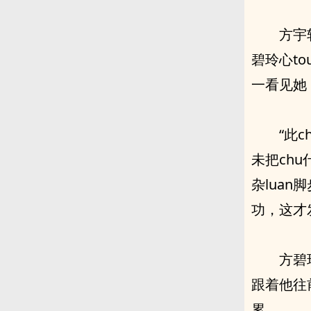
方宇
碧玲心t
一看见她
“此
未把ch
杂lua
功，这才
方碧
跟着他往
累。