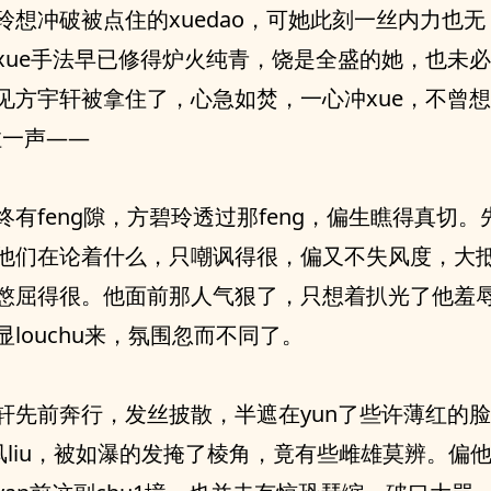
玲想冲破被点住的xuedao，可她此刻一丝内力也
xue手法早已修得炉火纯青，饶是全盛的她，也未
见方宇轩被拿住了，心急如焚，一心冲xue，不曾
拉一声——
终有feng隙，方碧玲透过那feng，偏生瞧得真切。
他们在论着什么，只嘲讽得很，偏又不失风度，大
憋屈得很。他面前那人气狠了，只想着扒光了他羞
显louchu来，氛围忽而不同了。
轩先前奔行，发丝披散，半遮在yun了些许薄红的
俏风liu，被如瀑的发掩了棱角，竟有些雌雄莫辨。偏