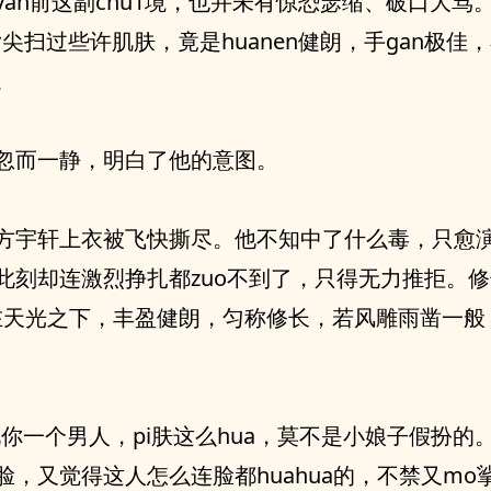
yan前这副chu1境，也并未有惊恐瑟缩、破口大骂
指尖扫过些许肌肤，竟是huanen健朗，手gan极佳
。
忽而一静，明白了他的意图。
方宇轩上衣被飞快撕尽。他不知中了什么毒，只愈
此刻却连激烈挣扎都zuo不到了，只得无力推拒。
u在天光之下，丰盈健朗，匀称修长，若风雕雨凿一般，
说你一个男人，pi肤这么hua，莫不是小娘子假扮的
脸，又觉得这人怎么连脸都huahua的，不禁又mo