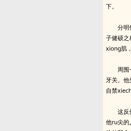
下。
分明
子健硕之
xiong
周围一
牙关。他
自禁xie
这反
他ru尖的