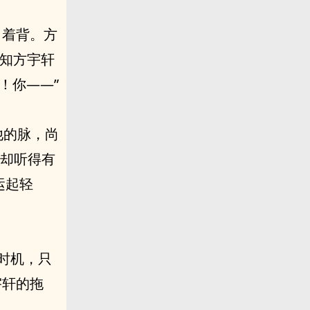
弓着背。方
哪知方宇轩
！你——”
他的脉，尚
。却听得有
运起轻
的时机，只
宇轩的拖