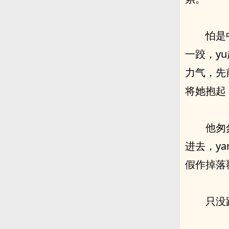
怕是
一跤，y
力气，先
将她抱起，
他匆
进去，y
假作掉落
只没