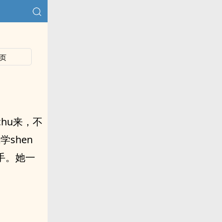
页
hu来，不
shen
手。她一