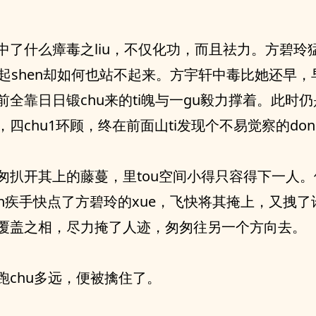
中了什么瘴毒之liu，不仅化功，而且祛力。方碧玲
u起shen却如何也站不起来。方宇轩中毒比她还早，
前全靠日日锻chu来的ti魄与一gu毅力撑着。此时
四chu1环顾，终在前面山ti发现个不易觉察的dong
匆扒开其上的藤蔓，里tou空间小得只容得下一人
an疾手快点了方碧玲的xue，飞快将其掩上，又拽了
覆盖之相，尽力掩了人迹，匆匆往另一个方向去。
跑chu多远，便被擒住了。