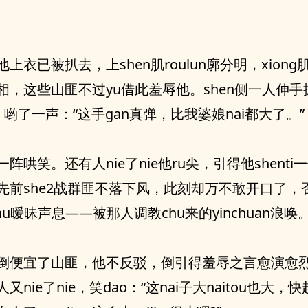
他上衣已被扒去，上shen肌roulun廓分明，xion
相，这些山匪不过yu借此羞辱他。shen侧一人伸手
肌，哟了一声：“这手gan真弹，比我婆娘nai都大了。”
阵哄笑。还有人nie了nie他ru尖，引得他shenti一
先前she2战群匪不落下风，此刻却万不敢开口了，
chu暧昧声息——被那人调教chu来的yinchuan浪唤
倒便宜了山匪，他不反驳，倒引得羞辱之言愈演愈烈。
人又nie了nie，笑dao：“这nai子大naitou也大，