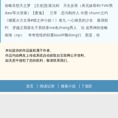
攻略非想天之梦
[主攻]坠落法则
天生反骨（表兄妹骨科/1V4/黑
dao/军火世家）【萧逸】
兰莘
恋与制作人 许墨 chunri之约
《侧翼火力太薄#锁之伊小姐！》卷九 一心移意的少女
最强契
约
穿越之我靠生子系统拿nie各zhong男人
论 追男神的攻略
南墙（np）
奇奇怪怪的轻重kouXP脑dong们
那是，你
本站提供的作品版权属于作者。
作品均由网友上传或系统自动抓取自互联网公开资料。
如无意中侵犯了您的权利，敬请联系我们。
首页
阅读记录
搜索小说
顶部