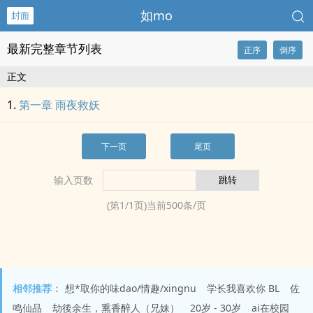
如mo
封面
最新完整章节列表
正序
倒序
正文
第一章 雨夜救妖
下一页
尾页
输入页数
(第
1
/
1
页)当前
500
条/页
相邻推荐：
想*取你的味dao/情趣/xingnu
学长我喜欢你 BL
佐
鸣仙品
劫後余生，熏香醉人（兄妹）
20岁 - 30岁
ai在校园