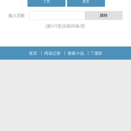
段凡世间诸侯争霸和神界诸神之战的漫长历程……夜降临，化shen异
下页
尾页
士的慕容飞泓和叶赫霜花等青年俊杰，演绎了一幕幕浪漫、激情、re
输入页数
(第
1
/
1
页)当前
20
条/页
首页
阅读记录
搜索小说
顶部