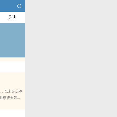
足迹
血，也未必是冰
血尊擎天带到
星球，也是神界
友们开启了一