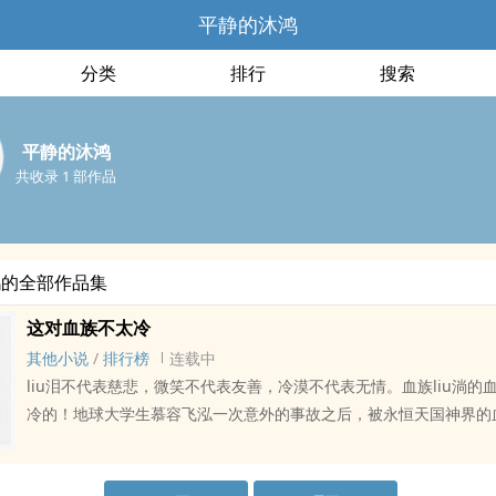
平静的沐鸿
分类
排行
搜索
平静的沐鸿
共收录 1 部作品
鸿的全部作品集
这对血族不太冷
其他小说
/
排行榜
连载中
liu泪不代表慈悲，微笑不代表友善，冷漠不代表无情。血族liu淌的
冷的！地球大学生慕容飞泓一次意外的事故之后，被永恒天国神界的
了3568年银海星系的水蓝星。这是一个由各zhong异域生物杂居的
至高父神安排的万界生灵角逐之地，就在此chu慕容飞泓和ai人、朋