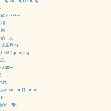
nliuguanjing打zhong
字
觉醒者巫妖王
真相
士团
长的主人
被屈辱坐J
X磨Dguanjing
教皇
美达成榜
裂
被C
guanjing打zhong
a
的AlaP眼