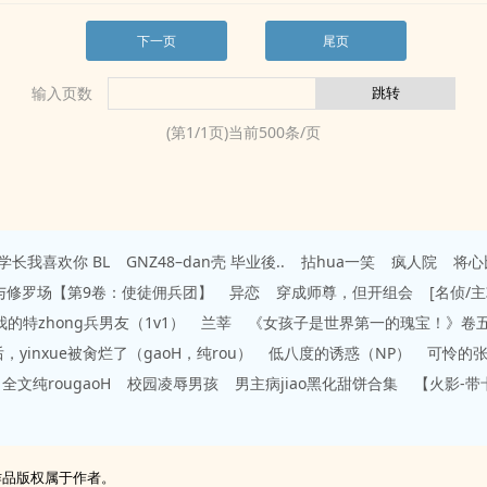
下一页
尾页
输入页数
(第
1
/
1
页)当前
500
条/页
学长我喜欢你 BL
GNZ48–dan壳 毕业後..
拈hua一笑
疯人院
将心
与修罗场【第9卷：使徒佣兵团】
异恋
穿成师尊，但开组会
[名侦/
我的特zhong兵男友（1v1）
兰莘
《女孩子是世界第一的瑰宝！》卷五
文后，yinxue被肏烂了（gaoH，纯rou）
低八度的诱惑（NP）
可怜的
 全文纯rougaoH
校园凌辱男孩
男主病jiao黑化甜饼合集
【火影-带
作品版权属于作者。