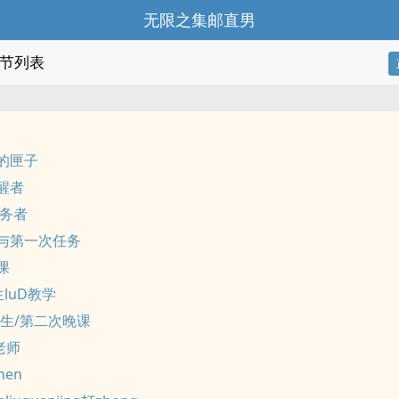
无限之集邮直男
节列表
的匣子
醒者
任务者
与第一次任务
课
生luD教学
i育生/第二次晚课
老师
hen