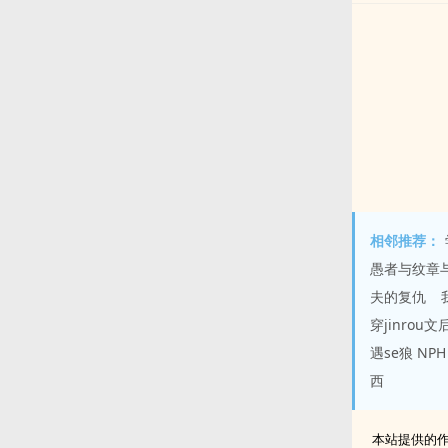
相邻推荐：
愚者与纹章
夫的复仇
穿jinrou
遇se狼 NPH
西
本站提供的