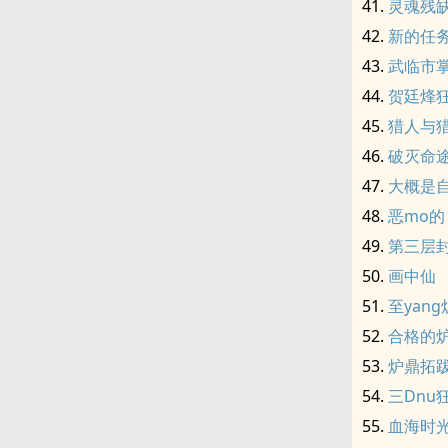
灵魂残
新的任
武临市
贺廷烽狂
猎人与
破灭命
大概是
恶mo的
第三层
画中仙
至yan
合格的
炉鼎拓
三Dnu
血海时