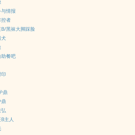
缺
务与情报
掌控者
B/黑袜大脚踩脸
猎犬
途
自助餐吧
封印
g炉鼎
炉鼎
跋弘
狂B主人
光