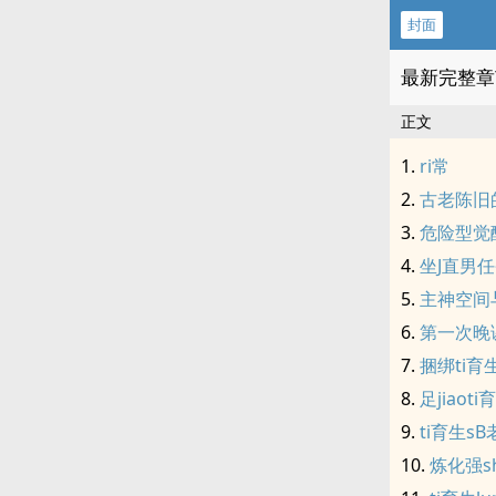
封面
最新完整章
正文
ri常
古老陈旧
危险型觉
坐J直男
主神空间
第一次晚
捆绑ti育
足jiaot
ti育生sB
炼化强s