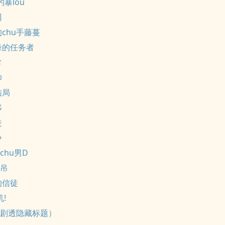
的暴lou
训
chu手藤蔓
锋的任务者
常
帅
结局
移
徒
争
chu男D
兵吊
的信徒
!
（防剧透隐藏标题）