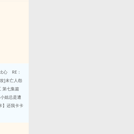
比心
RE：
主攻]未亡人怨
 第七集篇
张小姐总是遭
卡】还我卡卡