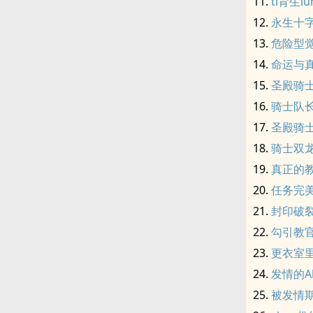
ti育生lu
永生十
危险型
命运与
圣殿骑
骑士队
圣殿骑士
骑士双龙C
真正的
任务完
封印破
勾引教官
更衣室里大
发情的Al
被发情期