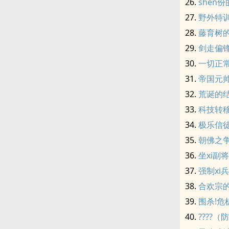
shen份
野外特
藤育树的
剑走偏
一切正
帝国元
荒诞的
科技转
极乐信
朝佛之
坐xi副将
强制xi
合欢宗
围杀!危机
????