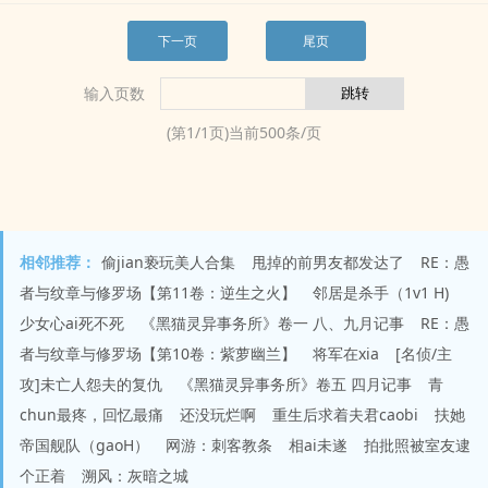
下一页
尾页
输入页数
(第
1
/
1
页)当前
500
条/页
相邻推荐：
偷jian亵玩美人合集
甩掉的前男友都发达了
RE：愚
者与纹章与修罗场【第11卷：逆生之火】
邻居是杀手（1v1 H)
少女心ai死不死
《黑猫灵异事务所》卷一 八、九月记事
RE：愚
者与纹章与修罗场【第10卷：紫萝幽兰】
将军在xia
[名侦/主
攻]未亡人怨夫的复仇
《黑猫灵异事务所》卷五 四月记事
青
chun最疼，回忆最痛
还没玩烂啊
重生后求着夫君caobi
扶她
帝国舰队（gaoH）
网游：刺客教条
相ai未遂
拍批照被室友逮
个正着
溯风：灰暗之城