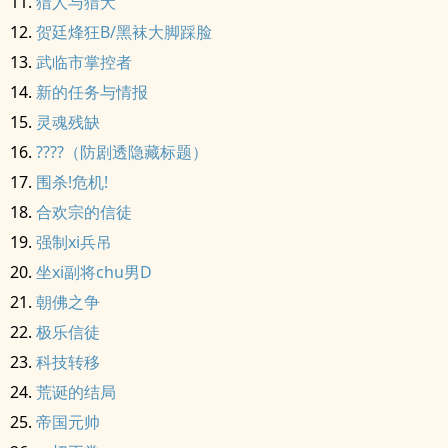
猎人与猎犬
贺廷烽狂B/黑袜大脚踩脸
武临市掌控者
新的任务与情报
灵魂残缺
????（防剧透隐藏标题）
围杀!危机!
合欢宗的信徒
强制xi兵吊
坐xi副将chu男D
朝佛之争
极乐信徒
科技转移
荒诞的结局
帝国元帅