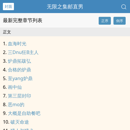
无限之集邮直男
封面
最新完整章节列表
正序
倒序
正文
血海时光
三Dnu狂B主人
炉鼎拓跋弘
合格的炉鼎
至yang炉鼎
画中仙
第三层封印
恶mo的
大概是自助餐吧
破灭命途