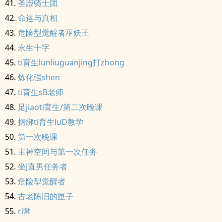
圣殿骑士团
命运与真相
危险型觉醒者巫妖王
永生十字
ti育生lunliuguanjing打zhong
炼化强shen
ti育生sB老师
足jiaoti育生/第二次晚课
捆绑ti育生luD教学
第一次晚课
主神空间与第一次任务
坐J直男任务者
危险型觉醒者
古老陈旧的匣子
ri常