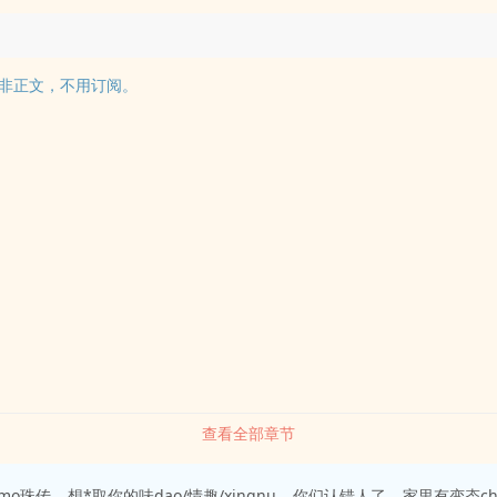
非正文，不用订阅。
查看全部章节
mo珠传
想*取你的味dao/情趣/xingnu
你们认错人了
家里有变态ch