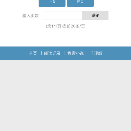
下页
尾页
输入页数
(第
1
/
1
页)当前
20
条/页
首页
阅读记录
搜索小说
顶部