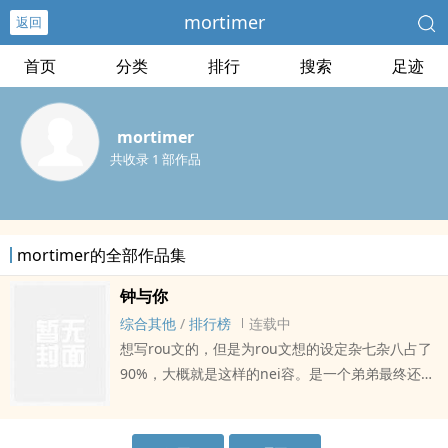
mortimer
返回
首页
分类
排行
搜索
足迹
mortimer
共收录 1 部作品
mortimer的全部作品集
钟与你
综合其他
/
排行榜
连载中
想写rou文的，但是为rou文想的设定杂七杂八占了
90%，大概就是这样的nei容。是一个弟弟最终还是
ri了姐姐的故事，没什么新意。男主钟珩，女主褚
与。