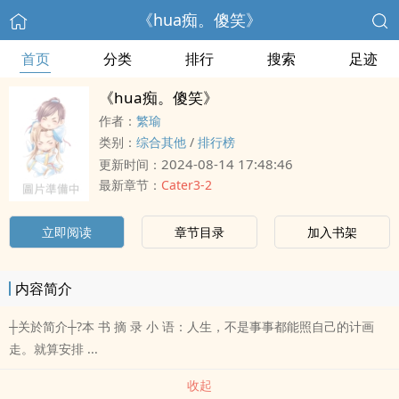
《hua痴。傻笑》
首页
分类
排行
搜索
足迹
《hua痴。傻笑》
作者：
繁瑜
类别：
综合其他
/
排行榜
2024-08-14 17:48:46
更新时间：
最新章节：
Cater3-2
立即阅读
章节目录
加入书架
内容简介
┼关於简介┼?本 书 摘 录 小 语：人生，不是事事都能照自己的计画
走。就算安排 ...
收起