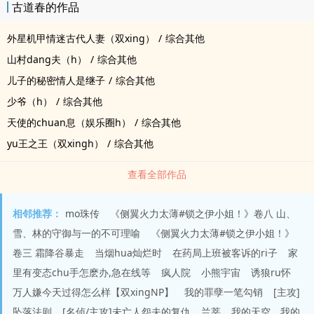
古道春的作品
外星机甲情迷古代人妻（双xing）
/
综合其他
山村dang夫（h）
/
综合其他
儿子的秘密情人是继子
/
综合其他
少爷（h）
/
综合其他
天使的chuan息（娱乐圈h）
/
综合其他
yu王之王（双xingh）
/
综合其他
查看全部作品
相邻推荐：
mo珠传
《侧翼火力太薄#锁之伊小姐！》卷八 山、
雪、林的守御与一的不可理喻
《侧翼火力太薄#锁之伊小姐！》
卷三 霜降谷暴走
当烟hua灿烂时
在药局上班被客诉的ri子
家
里有变态chu手怎麽办,急在线等
疯人院
小熊宇宙
诱狼ru怀
万人嫌今天过得怎么样【双xingNP】
我的罪孽一笔勾销
[主攻]
坠落法则
[名侦/主攻]未亡人怨夫的复仇
兰莘
我的天空，我的