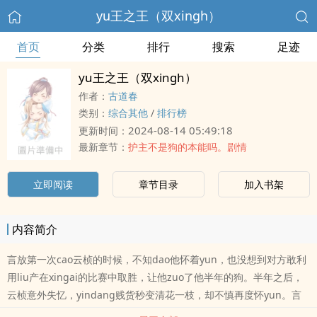
yu王之王（双xingh）
首页
分类
排行
搜索
足迹
yu王之王（双xingh）
作者：
古道春
类别：
综合其他
/
排行榜
2024-08-14 05:49:18
更新时间：
最新章节：
护主不是狗的本能吗。剧情
立即阅读
章节目录
加入书架
内容简介
言放第一次cao云桢的时候，不知dao他怀着yun，也没想到对方敢利
用liu产在xingai的比赛中取胜，让他zuo了他半年的狗。半年之后，
云桢意外失忆，yindang贱货秒变清花一枝，却不慎再度怀yun。言
放：“我可以再cao掉它。”云桢：“不要……这是我们的孩子……”言