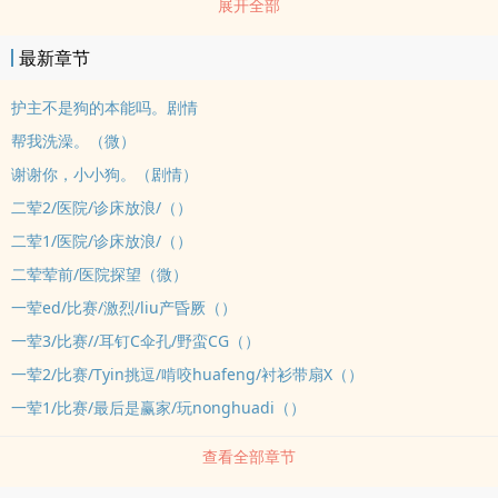
展开全部
放：“你想留下它可以，不过你得zuo我的狗。”但后来事实证明，狗这
zhong东西不是谁都当得好的——除了他自己。观文说明/排雷：1、
最新章节
刀疤疯批x梨涡病jiao，两个xing癖怪先zuoai后恋ai的下liu故事。前
ntr后1v1校园背景文，攻受非c，前主肾后微量走心，结局he。2、
护主不是狗的本能吗。剧情
play情节无下限无禁忌无三观的三无作品；作者常识漏网鱼，一切情
帮我洗澡。（微）
节为xp服务，不保证科学。play标题会写明，请友友们自助避雷。
谢谢你，小小狗。（剧情）
3、部分高h情节会收费，感谢友友们支持～4、专栏《山村dang夫》
二荤2/医院/诊床放浪/（）
《外星机甲情迷古代人妻》《换乘父亲》已完结，欢迎shi用～5、预
二荤1/医院/诊床放浪/（）
收《天使的chuan息（娱乐圈）》攒收中，天使center被嫉妒又迷恋
他的坏zhong队友们夜夜浇guan的故事，双xingnp高rou文，感兴趣
二荤荤前/医院探望（微）
的友子欢迎收藏喔～ai你们～
一荤ed/比赛/激烈/liu产昏厥（）
一荤3/比赛//耳钉C伞孔/野蛮CG（）
一荤2/比赛/Tyin挑逗/啃咬huafeng/衬衫带扇X（）
一荤1/比赛/最后是赢家/玩nonghuadi（）
查看全部章节