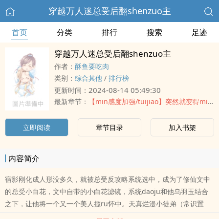
穿越万人迷总受后翻shenzuo主
首页
分类
排行
搜索
足迹
穿越万人迷总受后翻shenzuo主
作者：
酥鱼要吃肉
类别：
综合其他
/
排行榜
2024-08-14 05:49:30
更新时间：
最新章节：
【min感度加强/tuijiao】突然就变得min感了
立即阅读
章节目录
加入书架
内容简介
宿影刚化成人形没多久，就被总受反攻略系统选中，成为了修仙文中
的总受小白花，文中自带的小白花滤镜，系统daoju和他乌羽玉结合
之下，让他将一个又一个美人揽ru怀中。天真烂漫小徒弟（常识置
换）：想要成为师尊最喜欢的小宠物，就必须努力取悦师尊，成为师