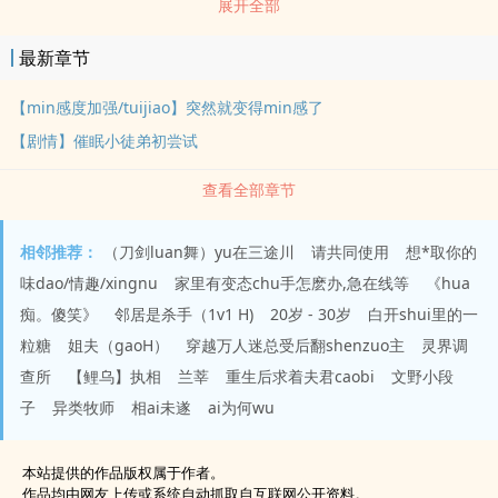
展开全部
尊的专属小母狗温和沉稳首徒（催眠/调教控制）：shen为首徒，必
须学会克制yu望，shenti的所有都是属于师尊的，只有师尊的命令才
最新章节
可以执行风liu师弟（shenti改造/常识置换）：因为情债太多被师兄被
通缉，既然师兄都帮我还债了，自然要变成师兄的专属娼妓还清因果
【min感度加强/tuijiao】突然就变得min感了
魔族死敌：战胜死敌的最好方法就是强jian他的大几把，只要征服了
【剧情】催眠小徒弟初尝试
死敌大几把，打ru修仙界指ri可待。……1.主催眠，后续可能还有添加
2.有部分涉及双xing改造什么的，雷者慎ru
查看全部章节
相邻推荐：
（刀剑luan舞）yu在三途川
请共同使用
想*取你的
味dao/情趣/xingnu
家里有变态chu手怎麽办,急在线等
《hua
痴。傻笑》
邻居是杀手（1v1 H)
20岁 - 30岁
白开shui里的一
粒糖
姐夫（gaoH）
穿越万人迷总受后翻shenzuo主
灵界调
查所
【鲤乌】执相
兰莘
重生后求着夫君caobi
文野小段
子
异类牧师
相ai未遂
ai为何wu
本站提供的作品版权属于作者。
作品均由网友上传或系统自动抓取自互联网公开资料。