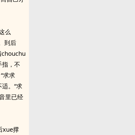
竟这么
i。到后
houchu
的手指，不
“求求
不适。“求
声音里已经
xue撑