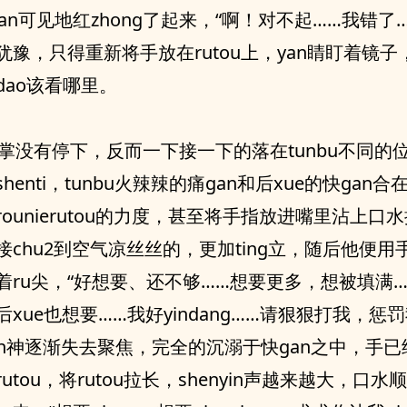
ouyan可见地红zhong了起来，“啊！对不起……我错了
犹豫，只得重新将手放在rutou上，yan睛盯着镜子
dao该看哪里。
a掌没有停下，反而一下接一下的落在tunbu不同的
henti，tunbu火辣辣的痛gan和后xue的快gan
ounierutou的力度，甚至将手指放进嘴里沾上口水
接chu2到空气凉丝丝的，更加ting立，随后他便用
ru尖，“好想要、还不够……想要更多，想被填满……r
xue也想要……我好yindang……请狠狠打我，惩罚
an神逐渐失去聚焦，完全的沉溺于快gan之中，手
utou，将rutou拉长，shenyin声越来越大，口