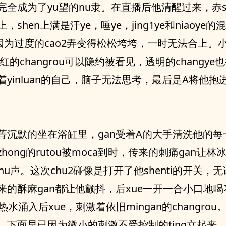
全成为了yu望的nu隶。在直播后他清醒过来，赤shen
，shen上满是汗ye，唾ye，jing1ye和niaoye的
也因为过度的cao2弄变得松松垮垮，一时无法合上。
n红的changrou可以隐约被看见，透明的changye也
着yinluan的自己，脑子无法思考，最后是A将他抱
菁沉默的坐在浴缸里，gan受着A的大手清洗他的每
hong的rutou被moca到时，传来的刺痛gan让林
inchu声。这次chu2碰像是打开了他shenti的开关，
来的酥麻gan都让他颤抖，后xue一开一合小口地
的热水涌入后xue，刺激着依旧mingan的changro
，下面早已因为微小的刺激不受控制的ting立起来