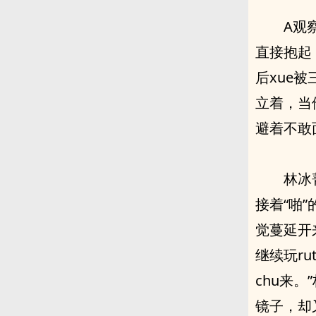
A观
直接抱起
后xue被三
立着，当他
避着不敢面
林冰
接着“啪”
觉蔓延开来
继续玩ru
chu来。
镜子，却