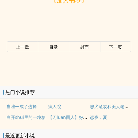
〔加入书签〕
上一章
目录
封面
下一页
热门小说推荐
忠犬渣攻和美人老婆的七年之yang
当唯一成了选择
疯人院
【刀luan同人】好大一锅压切rou
白开shui里的一粒糖
恋夜．夏
最近更新小说