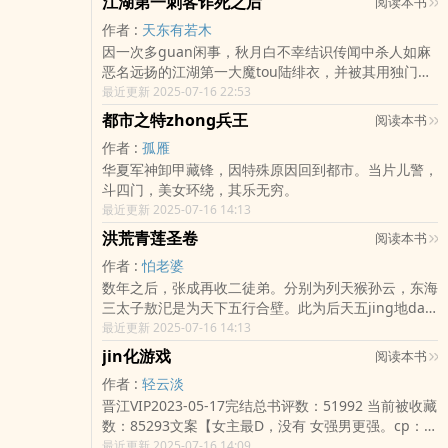
江湖第一刺客诈死之后
阅读本书
几间破石屋的..
作者 :
天东有若木
因一次多guan闲事，秋月白不幸结识传闻中杀人如麻
恶名远扬的江湖第一大魔tou陆绯衣，并被其用独门功
法xing命相连。 传闻此人行事乖张疯癫，不同常
最近更新 2025-07-16 22:53
人。秋月白看着这人一路作死，火不烧到shen上不着
都市之特zhong兵王
阅读本书
急，烧到shen上也..
作者 :
孤雁
华夏军神卸甲藏锋，因特殊原因回到都市。当片儿警，
斗四门，美女环绕，其乐无穷。
最近更新 2025-07-16 14:13
洪荒青莲圣卷
阅读本书
作者 :
怕老婆
数年之后，张成再收二徒弟。分别为列天猴孙云，东海
三太子敖汜是为天下五行合壁。此为后天五jing地dao
大全。又隔千年，秦出天下天dao圣人借其之手争夺气
最近更新 2025-07-16 14:13
运……又千年之后...
jin化游戏
阅读本书
作者 :
轻云淡
晋江VIP2023-05-17完结总书评数：51992 当前被收藏
数：85293文案【女主最D，没有 女强男更强。cp：女
巫x座下鹰犬】【男主xing格有反转：44-63章，73-75
最近更新 2025-07-16 14:09