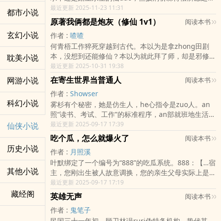
后，却发现仙远远不是尽tou...................陆小天群：
最近更新 2025-11-23 11:31
都市小说
1**1**5**2**4**2**0**9**3..................推荐锤子
原著我俩都是炮灰（修仙 1v1）
阅读本书
另外一个ma甲号的新书《天师寻dao》，求支持!
玄幻小说
作者 :
喳喳
何青梧工作猝死穿越到古代。本以为是拿zhong田剧
本，没想到还能修仙？本以为就此拜了师，却是邪修的
耽美小说
yin谋诡计。幸得一群修士解救，不然小命不保。等
最近更新 2025-10-31 19:38
等？？……他好像是生前看的那本小说里那个陨落的天
在寄生世界当普通人
网游小说
阅读本书
才炮灰？？！
作者 :
Showser
科幻小说
雾杉有个秘密，她是仿生人，he心指令是zuo人。an
照“读书、考试、工作”的标准程序，an部就班地生活。
雾杉还有个秘密，她发现有些人类被一zhong叫“异虫”
最近更新 2025-09-17 17:39
仙侠小说
的怪物寄生了。它们经常出现在她shen边，无恶不..
吃个瓜，怎么就爆火了
阅读本书
历史小说
作者 :
月照溪
叶默绑定了一个编号为“888”的吃瓜系统。888：【…宿
其他小说
主，您刚出生被人故意调换，您的亲生父母实际上是叶
氏老板？】叶默：？？豪门真千金竟是我？很好，背靠
最近更新 2025-09-17 17:19
大树好乘凉，有这家ting背景，我就是娱乐圈下..
藏经阁
英雄无声
阅读本书
作者 :
鬼笔子
民国三十一年初，顾卫林误ruri伪特务机构。蛰伏其