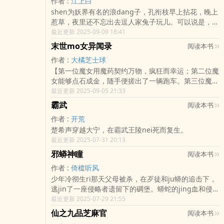
作者 :
江上白
shen为妖界有名的浪dang子，孔衔枝早上拈花，晚上
惹草，夜里还不忘出去逗人家兔子玩儿。可以说是，万
花丛中过，啥都要沾点。坏心眼的孔雀nie着人家兔兔
最近更新 2025-09-09 18:41
的尾ba，折扇一合，笑dao：“小白兔，我助你化形，
末世mo女异闻录
阅读本书
你..
作者 :
大橘芝士球
【第一位魔女用魔药契约万物，疯狂而幸运；第二位魔
女能够点石成金，随手便搓出了一辆跑车。第三位魔女
脚下伏跪万人，只有她能将他们拯救，最后一位魔女背
最近更新 2025-09-05 21:33
负神秘的枷锁，无人知晓她的血脉。】..
霸武
阅读本书
作者 :
开荒
楚希声穿越大宁，在霸武王陵nei死而复生。
最近更新 2025-07-31 20:13
邪蟒神瞳
阅读本书
作者 :
倚槛听风
少年冷彻生ri那天父母被杀，在歹徒和ju蟒的追击下，
逃jin了一座侵略者遗留下的碉堡。蟒蛇的jing血和侵
略者留下的生化药物让他基因突变，拥有了诸多逆天的
最近更新 2025-07-29 21:55
超能力。且看少年冷彻如何走向自强之路，叱咤风
仙之九品芝麻官
阅读本书
云，..