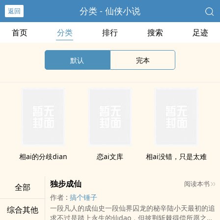
分类 - 仙侠小说
返回
首页
分类
排行
搜索
足迹
默认
完本
相ai的分歧dian
恋ai文库
相ai没错，只是太难
独步成仙
阅读本书
全部
作者 :
搞个锤子
一段凡人的成仙史一段仙界囚龙的秘辛陆小天最初的追
综合其他
求不过是踏上永生的仙dao，但披荆斩棘得偿所愿之