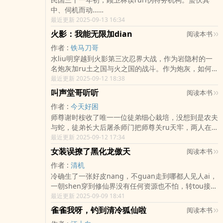
中、伺机而动……
最近更新 2025-09-13 16:34
火影：我能无限加dian
阅读本书
作者 :
铁马刀哥
水liu明穿越到火影第三次忍界大战，作为岩隐村的一
名炮灰加ru土之国与火之国的战斗。作为炮灰，如何
才能在战斗中活下去，水liu明很惆怅。幸好他有无限
最近更新 2025-09-12 18:38
加点系统。ti术弱...
叫声堂哥听听
阅读本书
作者 :
今天好困
师尊谢时桉收了唯一一位徒弟细心栽培，没想到是农夫
与蛇，徒弟长大后屠杀师门把师尊关ru天牢，两人在
天牢大打出手，两败俱伤后重生到小时候……
最近更新 2025-09-12 17:34
女装误撩了黑化龙傲天
阅读本书
作者 :
清机
冷确生了一张好皮nang，不guan走到哪都人见人ai，
一朝shen穿到修仙界没有任何资源也不怕，转tou接了
个高报酬的简单任务。男扮女装，替想要退婚的大小姐
最近更新 2025-09-09 18:41
雇主勾引渣男未婚夫。冷确没多想就拿着钱去了。..
雀雀我呀，钓到清冷狐仙啦
阅读本书