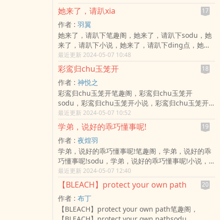
她来了，请趴xia
17
作者 :
羽翼
她来了，请趴下笔趣阁，她来了，请趴下sodu，她
来了，请趴下小说，她来了，请趴下ding点，她来
了，请趴下羽翼，18线演员一朝落海，归来时xing
最近更新 2024-05-07 10:48
情大变，原本ruan弱可欺的她突然成了令人闻风丧
彩鸾归chu玉笼开
18
胆的狠辣杀 ...
作者 :
神悦之
彩鸾归chu玉笼开笔趣阁，彩鸾归chu玉笼开
sodu，彩鸾归chu玉笼开小说，彩鸾归chu玉笼开
ding点，彩鸾归chu玉笼开神悦之，架空穿越NP文
最近更新 2024-05-07 10:52
有nai狗、毒蛇、孔雀、老虎、黄龙、白ma，请一
学弟，说好的乖巧懂事呢!
19
边阅读一边猜猜谁属那个动 ...
作者 :
夜煌羽
学弟，说好的乖巧懂事呢!笔趣阁，学弟，说好的乖
巧懂事呢!sodu，学弟，说好的乖巧懂事呢!小说，
学弟，说好的乖巧懂事呢!ding点，学弟，说好的乖
最近更新 2024-05-07 12:40
巧懂事呢!夜煌羽，当双面学霸对上天真校草这场欺
【BLEACH】protect your own path
20
骗游戏又会是谁来主导呢!不敢追求梦想的他，只敢
作者 :
布丁
在地下 ...
【BLEACH】protect your own path笔趣阁，
【BLEACH】protect your own pathsodu，