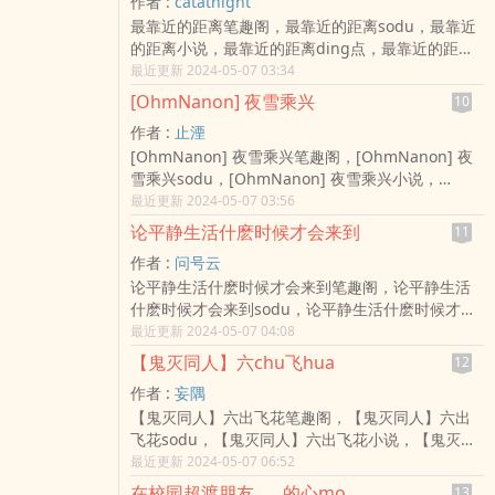
作者 :
catatnight
最靠近的距离笔趣阁，最靠近的距离sodu，最靠近
的距离小说，最靠近的距离ding点，最靠近的距离
catatnight，经历生死关tou与离别之後，戚仲翔这
最近更新 2024-05-07 03:34
位少爷总算能如愿和最心ai的小星谈恋ai了，一切都
[OhmNanon] 夜雪乘兴
10
会 ...
作者 :
止湮
[OhmNanon] 夜雪乘兴笔趣阁，[OhmNanon] 夜
雪乘兴sodu，[OhmNanon] 夜雪乘兴小说，
[OhmNanon] 夜雪乘兴ding点，[OhmNanon] 夜
最近更新 2024-05-07 03:56
雪乘兴止湮，OhmNanon 泰腐真人同人RPSOhm
论平静生活什麽时候才会来到
11
隔离期间，两人连线开IG直播宣传FAN ...
作者 :
问号云
论平静生活什麽时候才会来到笔趣阁，论平静生活
什麽时候才会来到sodu，论平静生活什麽时候才会
来到小说，论平静生活什麽时候才会来到ding点，
最近更新 2024-05-07 04:08
论平静生活什麽时候才会来到问号云，这是一个轻
【鬼灭同人】六chu飞hua
12
松又愉快的故事。包han恐怖元素、动漫元素、吐槽
作者 :
妄隅
元素，人物若有崩坏不要怀疑 ...
【鬼灭同人】六出飞花笔趣阁，【鬼灭同人】六出
飞花sodu，【鬼灭同人】六出飞花小说，【鬼灭同
人】六出飞花ding点，【鬼灭同人】六出飞花妄
最近更新 2024-05-07 06:52
隅，完整版连结（角川抢先看）【原创女主
在校园超渡朋友……的心mo
13