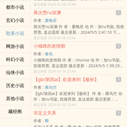
载：( TXT,CHM,UMD,JAR,APK,HTML )
最近更新 2024-05-06 23:44
都市小说
再次堕ru深渊
2
玄幻小说
作者 :
夏晚若
再次堕ru深渊 作 者：夏晚若 动 作：加ru书架, 投推
荐票, 直达底部 最后更新：2024/5/5 2:41:10 下
耽美小说
载：( TXT,CHM,UMD,JAR,APK,HTML )
最近更新 2024-05-06 23:44
小猫咪的发情期
网游小说
3
作者 :
春色
科幻小说
小猫咪的发情期 作 者：chunse 动 作：加ru书架,
投推荐票, 直达底部 最后更新：2024/5/5 1:39:23
下 载：( TXT,CHM,UMD,JAR,APK,HTML )
最近更新 2024-05-06 23:44
仙侠小说
【gb/第四ai】欢迎来到【极袄】
4
历史小说
作者 :
雍鸟竺
【gb/第四ai】欢迎来到【极袄】 作 者：雍鸟竺 动
其他小说
作：加ru书架, 投推荐票, 直达底部 最后更新：
2024/5/4 18:17:50 下 载：(
最近更新 2024-05-06 23:44
TXT,CHM,UMD,JAR,APK,HTML )
藏经阁
非定义关系
5
作者 :
卿
非定义关系 作 者：卿 动 作：加ru书架, 投推荐票,