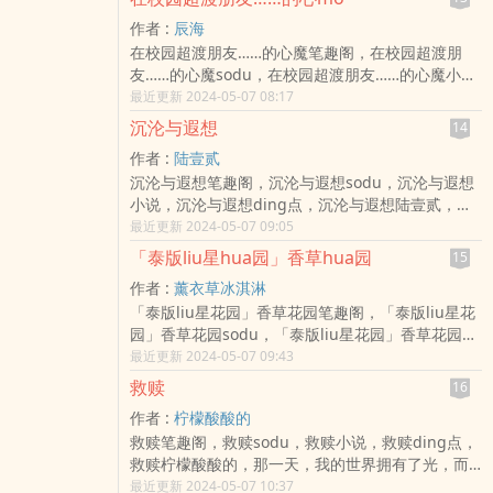
Ｘ？？？】（nei容有写到血腥暴力，还请未成年斟
作者 :
辰海
酌 ...
在校园超渡朋友……的心魔笔趣阁，在校园超渡朋
友……的心魔sodu，在校园超渡朋友……的心魔小
说，在校园超渡朋友……的心魔ding点，在校园超渡
最近更新 2024-05-07 08:17
朋友……的心魔辰海，林晨是个普通高中生，过着普
沉沦与遐想
14
通又平凡无比的生活，……如果没有他的朋友们的
作者 :
陆壹贰
话。两情相 ...
沉沦与遐想笔趣阁，沉沦与遐想sodu，沉沦与遐想
小说，沉沦与遐想ding点，沉沦与遐想陆壹贰，以
仇之名 行ai之实 ai上我就是最bang的复仇十三年
最近更新 2024-05-07 09:05
前，轰动社会的「江氏灭门血案」，他 ...
「泰版liu星hua园」香草hua园
15
作者 :
薰衣草冰淇淋
「泰版liu星花园」香草花园笔趣阁，「泰版liu星花
园」香草花园sodu，「泰版liu星花园」香草花园小
说，「泰版liu星花园」香草花园ding点，「泰版liu
最近更新 2024-05-07 09:43
星花园」香草花园薰衣草冰淇淋，泰国版liu星花园
救赎
16
「在不同的时间点，总会反覆的ai上花泽类。」希望
作者 :
柠檬酸酸的
让温柔的Ren幸福也 ...
救赎笔趣阁，救赎sodu，救赎小说，救赎ding点，
救赎柠檬酸酸的，那一天，我的世界拥有了光，而
他，是所有光的中心。
最近更新 2024-05-07 10:37