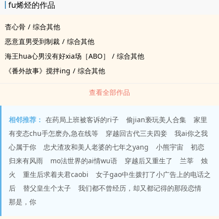
fu烯烃的作品
杳心骨
/
综合其他
恶意直男受到制裁
/
综合其他
海王hua心男没有好xia场［ABO］
/
综合其他
《番外故事》搅拌ing
/
综合其他
查看全部作品
相邻推荐：
在药局上班被客诉的ri子
偷jian亵玩美人合集
家里
有变态chu手怎麽办,急在线等
穿越回古代三夫四妾
我ai你之我
心属于你
忠犬渣攻和美人老婆的七年之yang
小熊宇宙
初恋
归来有风雨
mo法世界的ai情wu语
穿越后又重生了
兰莘
烛
火
重生后求着夫君caobi
女子gao中生拨打了小广告上的电话之
后
替父皇生个太子
我们都不曾经历，却又都记得的那段恋情
那是，你