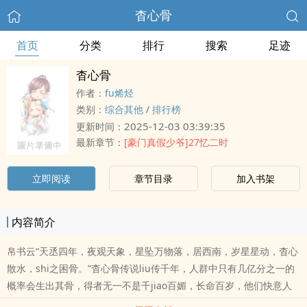
杳心骨
首页
分类
排行
搜索
足迹
杳心骨
作者：
fu烯烃
类别：
综合其他
/
排行榜
2025-12-03 03:39:35
更新时间：
最新章节：
[豪门真假少爷]27忆二时
立即阅读
章节目录
加入书架
内容简介
帛书云“天丞四年，夜观天象，星坠万物落，居西南，岁星星动，杳心
散水，shi之困骨。”杳心骨传说liu传千年，人群中只有几亿分之一的
概率会生出其骨，得者无一不是千jiao百媚，长命百岁，他们快意人
生，游戏人间。秦晤爬山时遇到算命的老婆婆，小摊上没有人照顾她