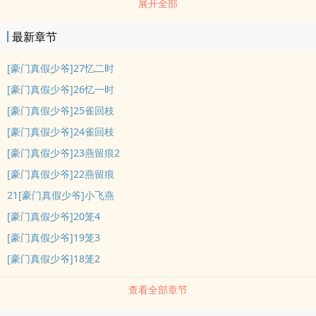
展开全部
的生意，一时心ruan，他算了一卦。“幸也，心繁，苦也，心泛。”临
了又被送了一小块白玉，他贴shen带着，可只不过一个晚上睡觉的功
最新章节
夫，白玉消失了。只有脊背微微闪着光，至此，杳心骨生。［秦晤很
少有后悔的事情，唯独因为一gen骨tou遭受无妄之灾，他悔不当初，
[豪门真假少爷]27忆二时
如果时间能重来，他无论如何都不会再回来。］版图［5］［豪门真假
[豪门真假少爷]26忆一时
少爷］50％［黑dao哑ba跟班］［外国潦草画家］［心骨保养手册］
[豪门真假少爷]25雀回枝
［困兽之笼］
[豪门真假少爷]24雀回枝
[豪门真假少爷]23燕留痕2
[豪门真假少爷]22燕留痕
21[豪门真假少爷]小飞燕
[豪门真假少爷]20笼4
[豪门真假少爷]19笼3
[豪门真假少爷]18笼2
查看全部章节