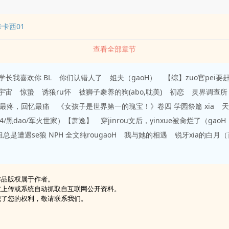
卡卡西01
查看全部章节
学长我喜欢你 BL
你们认错人了
姐夫（gaoH）
【综】zuo官pei
宇宙
惊蛰
诱狼ru怀
被狮子豢养的狗(abo,耽美)
初恋
灵界调查所
n最疼，回忆最痛
《女孩子是世界第一的瑰宝！》卷四 学园祭篇 xia
天
V4/黑dao/军火世家）【萧逸】
穿jinrou文后，yinxue被肏烂了（gaoH
是遭遇se狼 NPH 全文纯rougaoH
我与她的相遇
锐牙xia的白月
作品版权属于作者。
友上传或系统自动抓取自互联网公开资料。
犯了您的权利，敬请联系我们。