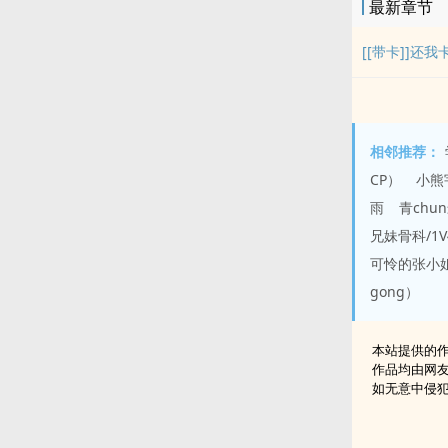
最新章节
[[带卡]]还我
相邻推荐：
CP）
小熊
雨
青chu
兄妹骨科/1
可怜的张小姐总
gong）
本站提供的
作品均由网
如无意中侵