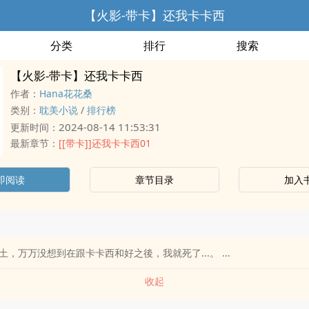
【火影-带卡】还我卡卡西
分类
排行
搜索
【火影-带卡】还我卡卡西
作者：
Hana花花桑
类别：
耽美小说
/
排行榜
2024-08-14 11:53:31
更新时间：
最新章节：
[[带卡]]还我卡卡西01
即阅读
章节目录
加入
，万万没想到在跟卡卡西和好之後，我就死了...。 ...
收起