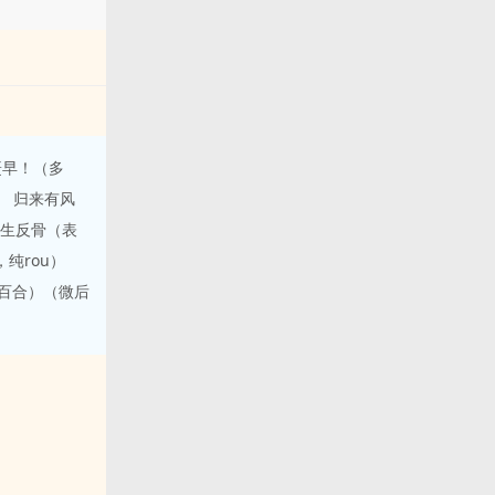
要赶早！（多
归来有风
生反骨（表
，纯rou）
（百合）（微后