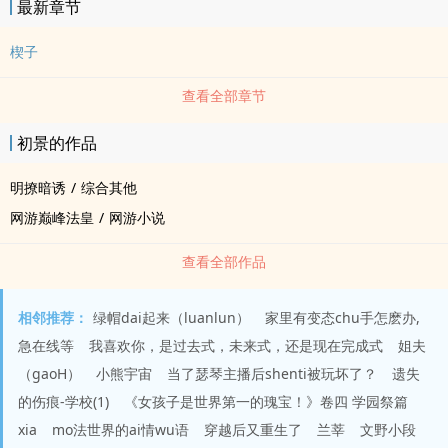
最新章节
楔子
查看全部章节
初景的作品
明撩暗诱
/
综合其他
网游巅峰法皇
/
网游小说
查看全部作品
相邻推荐：
绿帽dai起来（luanlun）
家里有变态chu手怎麽办,
急在线等
我喜欢你，是过去式，未来式，还是现在完成式
姐夫
（gaoH）
小熊宇宙
当了瑟琴主播后shenti被玩坏了？
遗失
的伤痕-学校(1)
《女孩子是世界第一的瑰宝！》卷四 学园祭篇
xia
mo法世界的ai情wu语
穿越后又重生了
兰莘
文野小段