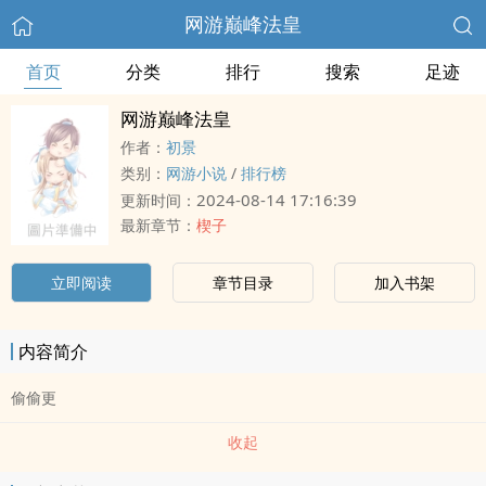
网游巅峰法皇
首页
分类
排行
搜索
足迹
网游巅峰法皇
作者：
初景
类别：
网游小说
/
排行榜
2024-08-14 17:16:39
更新时间：
最新章节：
楔子
立即阅读
章节目录
加入书架
内容简介
偷偷更
收起